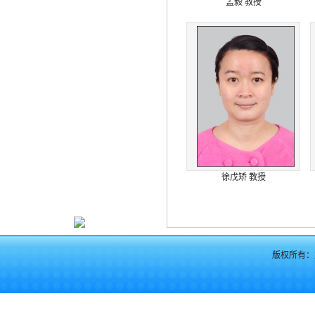
孟毅 教授
徐戊矫 教授
版权所有：